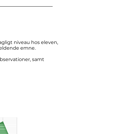
fagligt niveau hos eleven,
ågældende emne.
observationer, samt