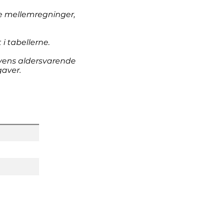
te mellemregninger,
 i tabellerne.
evens aldersvarende
gaver.