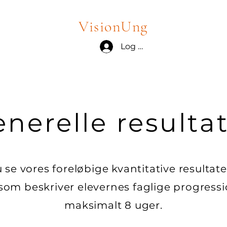
VisionUng
Log ind
nerelle resulta
se vores foreløbige kvantitative resultat
om beskriver elevernes faglige progressio
maksimalt 8 uger.