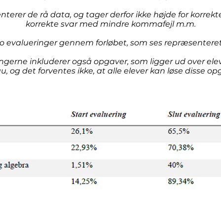
nterer de rå data, og tager derfor ikke højde for korrek
korrekte svar med mindre kommafejl m.m.
to evalueringer gennem forløbet, som ses repræsenteret
ingerne inkluderer også opgaver, som ligger ud over el
u, og det forventes ikke, at alle elever kan løse disse op