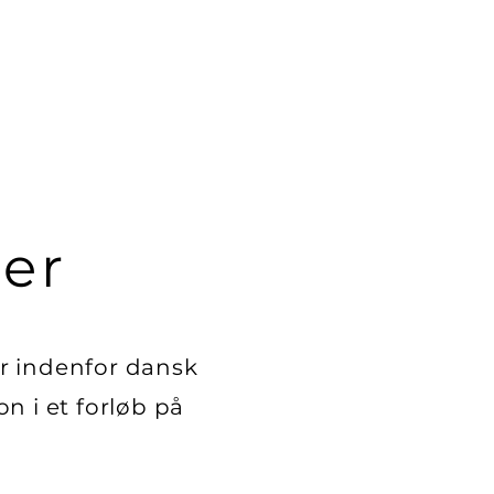
ter
er indenfor dansk
n i et forløb på