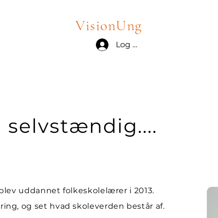
VisionUng
Log ind
l selvstændig....
 blev uddannet folkeskolelærer i 2013.
ring, og set hvad skoleverden består af.