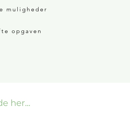
ge muligheder
fte opgaven
her​...