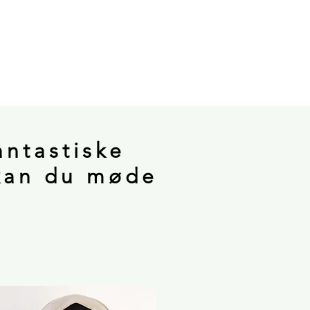
antastiske
 kan du møde