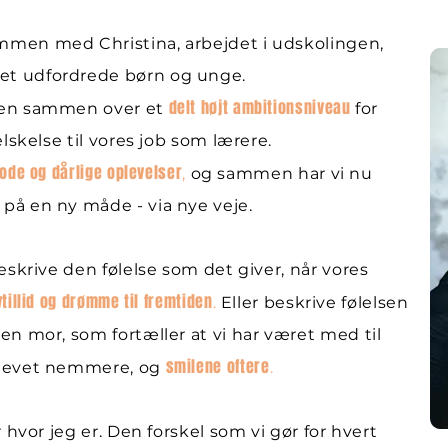
mmen med Christina, arbejdet i udskolingen,
et udfordrede børn og unge.
delt højt ambitionsniveau
mien sammen over et
for
elskelse til vores job som lærere.
ode og dårlige oplevelser
,
og sammen har vi nu
 på en ny måde - via nye veje.
beskrive den følelse som det giver, når vores
tillid og drømme til fremtiden
.
Eller beskrive følelsen
en mor, som fortæller at vi har været med til
smilene oftere
blevet nemmere, og
.
r hvor jeg er. Den forskel som vi gør for hvert