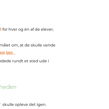
e
for hver og én af de elever,
 målet om, at de skulle vende
dem igen...
rodede rundt et sted ude i
igheden
r
,
skulle opleve det igen.