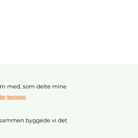
eam med, som delte mine
for børnene.
 og sammen byggede vi det